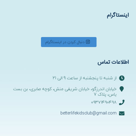
اینستاگرام
دنبال کردن در اینستاگرام
اطلاعات تماس
از شنبه تا پنجشنبه از ساعت 9 الی 21
خیابان اندرزگو، خیابان شریفی منش، کوچه صابری، بن بست
یاس، پلاک 7
۰۹۳۷۱۴۹۰۴۹۸
betterlifekidsclub@gmail.com